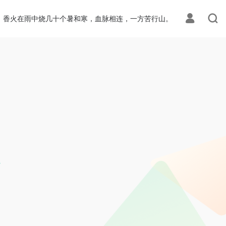
香火在雨中烧几十个暑和寒，血脉相连，一方苦行山。