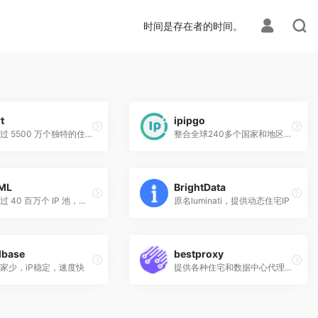
时间是存在者的时间。
t
ipipgo
访问超过 5500 万个独特的住宅 IP
整合全球240多个国家和地区的住宅IP资源
ML
BrightData
提供超过 40 百万个 IP 池，以国家和城市级别为目标，用于营销研究、社交媒体帐户管理和在线零售。
原名luminati，提供动态住宅IP
lbase
bestproxy
家少，iP稳定，速度快
提供各种住宅和数据中心代理，包括静态和旋转住宅 SOCKS5 代理、专用或共享数据中心代理和 Socks5、旋转数据中心代理、ISP 代理、DC 代理、Shadowsocks 和 WireGuard VPN。