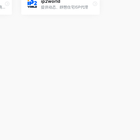
ip2world
IPIDEA全球IP代理资源服务商，9000万纯净IP代理池，99.9%高可用率，覆盖全球220个国家地区的代理网络，世界500强企业信赖的数据收集平台，免费测试。
提供动态、靜態住宅ISP代理