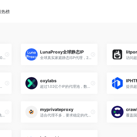
日热榜
LunaProxy全球静态IP
litpor
业务级全球静态住宅代理，10万+（双）ISP代理上新，满足个性化需求。
全球真实家庭静态ISP代理，2亿真实IP地址，高速稳定且便宜
oxylabs
IPHT
务：动态住宅，静态住宅，移动代理，数据中心代理，支持HTTP/S, SOCKS5协议
超过1.02亿个IP的代理池，数据API平台，全客服
myprivateproxy
craw
覆盖地区多，价格灵活，无法试用，支持加密货币支付
适合代理不多，要求稳定的代理IP（需要梯子）
覆盖国