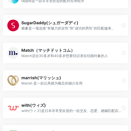
tapple是一款非常受欢迎的配对应用程序
SugarDaddy(シュガーダディ)
糖爹是一项连接“有魅力的女性”和“成功的男性”的匹配服务。
Match（マッチドットコム）
Match适合30多岁和40多岁想要结识潜在结婚对象的人
marrish(マリッシュ)
Marish 是一款以再婚为概念的婚介应用
with(ウィズ)
with(ウィズ)是日本非常受欢迎的一款交友、恋爱、婚姻匹配应用程序