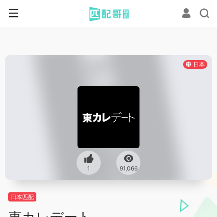
日本
1
91,066
日本匹配
東カレデート