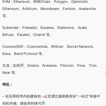
EVM：Ethereum、BNBChain、Polygon、Optimistic
Ethereum、Arbitrum、Moonbeam、Fantom、Avalanche
等。
Substrate：Polkadot、Kusama、Statemine、Acala、
Bifrost、Parallel、ChainX 等。
CosmosSDK：CosmosHub、IRISnet、Secret Network、
Kava、Band Protocol 等。
主流：比特币、Solana、Arweave、Filecoin、Flow、Tron、
Near 等。
特征：
– 在应用程序内创建钱包，让您通过最新教程在“一站式”体验中
轻松存储、接收和转移代币