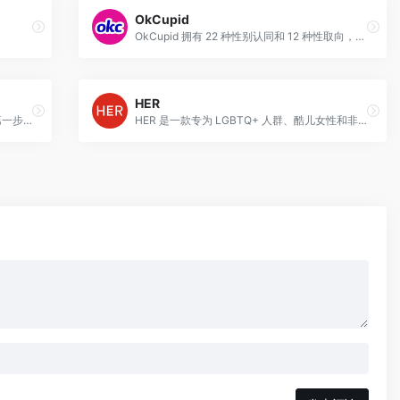
OkCupid
OkCupid 拥有 22 种性别认同和 12 种性取向，欢迎各种性别认同和性取向的人们。
HER
Bumble 要求女性和非二元性别人士迈出第一步，让她们有更多权力选择与谁交谈以及何时交谈。
HER 是一款专为 LGBTQ+ 人群、酷儿女性和非二元性别人士设计的约会应用程序