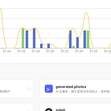
generated.photos
维码图片
sideit