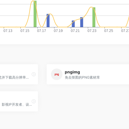
pngimg
古典艺术作品，完全免费浏览并下载高分辨率的公共领域绘画、图画、插图和海报
免去抠图的PNG素材库
汇聚国内外前沿游戏、动漫、影视IP开发者、设计师，致力于为CG领域从业者、爱好者提供学习、展示、交流、就业、交易、IP孵化等服务， 打造以原创作品为核心的CG艺术创作生态体系。