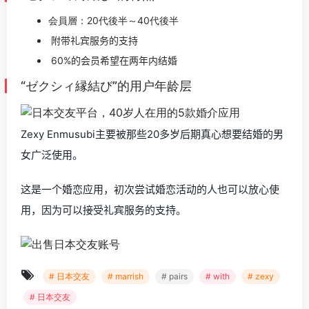
会員層：20代後半～40代後半
附带礼宾服务的支持
60%的会员希望在两年内结婚
“ゼクシィ縁結び”的用户年龄层
Zexy Enmusubi主要被那些20多岁后期真心想要结婚的男
女广泛使用。
这是一个婚恋应用，初次尝试婚恋活动的人也可以放心使
用，因为可以接受礼宾服务的支持。
# 日本交友
# marrish
# pairs
# with
# zexy
# 日本交友