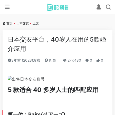
首页
•
日本交友
•
正文
日本交友平台，40岁人在用的5款婚
介应用
3年前 (2023)发布
匹哥
277,480
0
0
5 款适合 40 多岁人士的匹配应用
第一位：Pairs(ペアーズ)