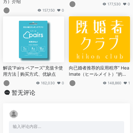
カ）介绍
177,530
0
157,150
0
解说“Pairs ペアーズ”充值卡使
向已婚者推荐的应用程序” Hea
用方法 | 购买方式、优缺点
lmate（ヒールメイト）”的特
点
162,030
0
148,860
1
暂无评论