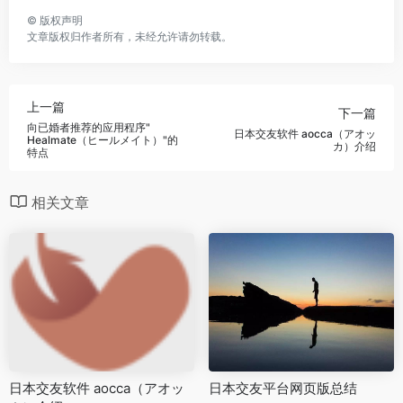
©
版权声明
文章版权归作者所有，未经允许请勿转载。
上一篇
下一篇
向已婚者推荐的应用程序"
日本交友软件 aocca（アオッ
Healmate（ヒールメイト）"的
カ）介绍
特点
相关文章
日本交友软件 aocca（アオッ
日本交友平台网页版总结