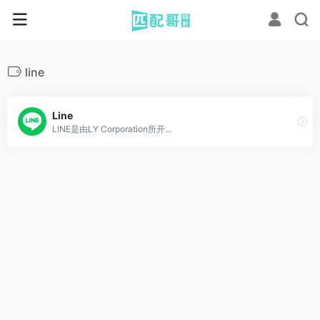
line
Line
LINE是由LY Corporation所开...