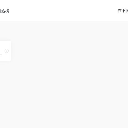
在不
日热榜
坛,专注于不同流量来源和流量变现