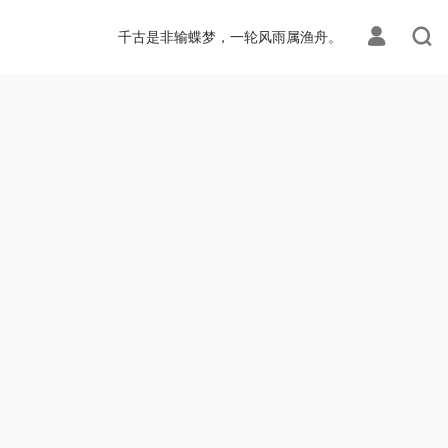
千古是非输蝶梦，一轮风雨属渔舟。