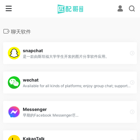
聊天软件
snapchat
是一款由斯坦福大学学生开发的图片分享软件应用。
wechat
Available for all kinds of platforms; enjoy group chat; support voice,photo,video and text messages.
Messenger
早期的Facebook Messenger尽...
KakaoTalk